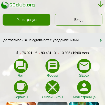
Регистрация
Вход
Где топливо? ⛽ Telegram-бот с уведомлениями
$
↓
76.021 · €
↓
90.431 · ¥
↓
10.936 (19:00 мск)
Чат
Форум
SEbox
Сервисы
Онлайн-игры
Моя страница