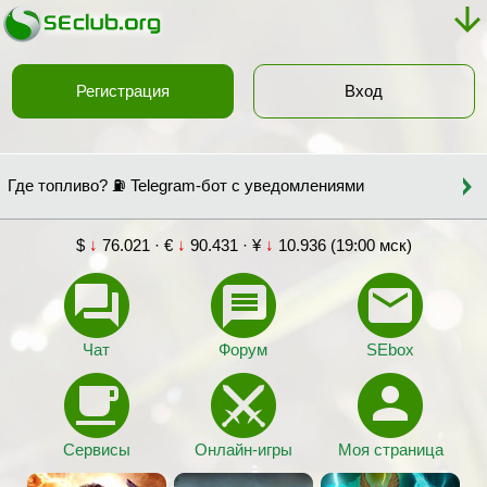
Регистрация
Вход
Где топливо? ⛽ Telegram-бот с уведомлениями
$
↓
76.021 · €
↓
90.431 · ¥
↓
10.936 (19:00 мск)
Чат
Форум
SEbox
Сервисы
Онлайн-игры
Моя страница