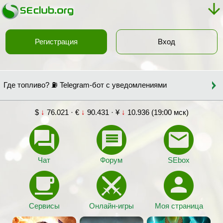
Регистрация
Вход
Где топливо? ⛽ Telegram-бот с уведомлениями
$
↓
76.021 · €
↓
90.431 · ¥
↓
10.936 (19:00 мск)
Чат
Форум
SEbox
Сервисы
Онлайн-игры
Моя страница