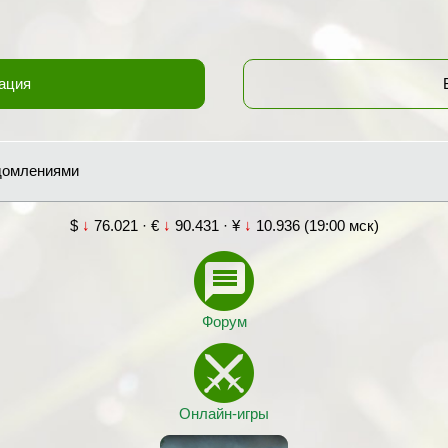
ация
едомлениями
$
↓
76.021 · €
↓
90.431 · ¥
↓
10.936 (19:00 мск)
Форум
Онлайн-игры