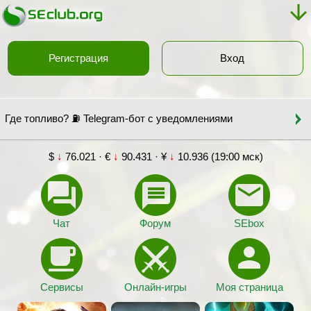
Регистрация
Вход
Где топливо? ⛽ Telegram-бот с уведомлениями
$
↓
76.021 · €
↓
90.431 · ¥
↓
10.936 (19:00 мск)
Чат
Форум
SEbox
Сервисы
Онлайн-игры
Моя страница