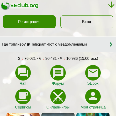
Регистрация
Вход
Где топливо? ⛽ Telegram-бот с уведомлениями
$
↓
76.021 · €
↓
90.431 · ¥
↓
10.936 (19:00 мск)
Чат
Форум
SEbox
Сервисы
Онлайн-игры
Моя страница