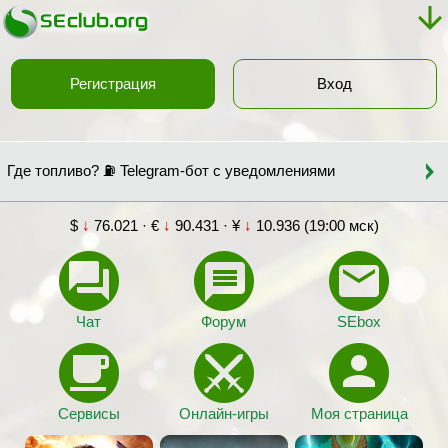
Регистрация
Вход
Где топливо? ⛽ Telegram-бот с уведомлениями
$
↓
76.021 · €
↓
90.431 · ¥
↓
10.936 (19:00 мск)
Чат
Форум
SEbox
Сервисы
Онлайн-игры
Моя страница