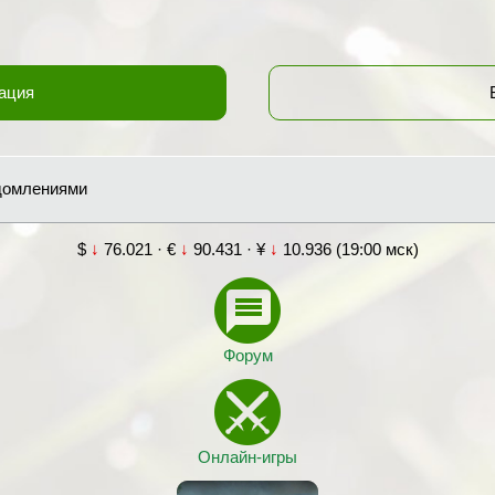
ация
едомлениями
$
↓
76.021 · €
↓
90.431 · ¥
↓
10.936 (19:00 мск)
Форум
Онлайн-игры