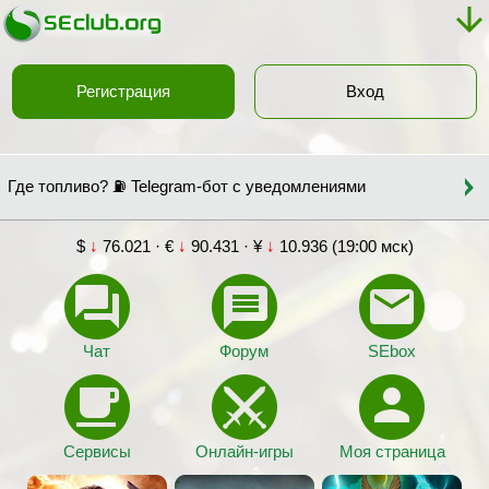
Регистрация
Вход
Где топливо? ⛽ Telegram-бот с уведомлениями
$
↓
76.021 · €
↓
90.431 · ¥
↓
10.936 (19:00 мск)
Чат
Форум
SEbox
Сервисы
Онлайн-игры
Моя страница