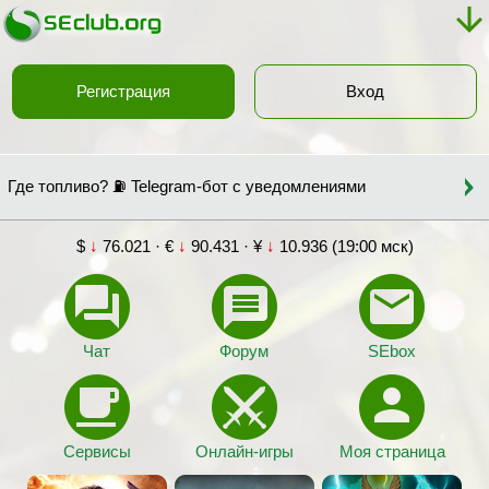
Регистрация
Вход
Где топливо? ⛽ Telegram-бот с уведомлениями
$
↓
76.021 · €
↓
90.431 · ¥
↓
10.936 (19:00 мск)
Чат
Форум
SEbox
Сервисы
Онлайн-игры
Моя страница