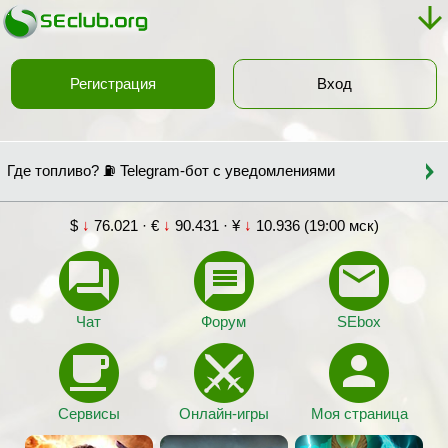
Регистрация
Вход
Где топливо? ⛽ Telegram-бот с уведомлениями
$
↓
76.021 · €
↓
90.431 · ¥
↓
10.936 (19:00 мск)
Чат
Форум
SEbox
Сервисы
Онлайн-игры
Моя страница