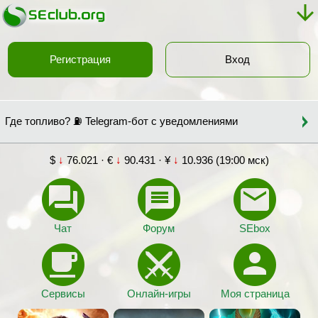
Регистрация
Вход
Где топливо? ⛽ Telegram-бот с уведомлениями
$
↓
76.021 · €
↓
90.431 · ¥
↓
10.936 (19:00 мск)
Чат
Форум
SEbox
Сервисы
Онлайн-игры
Моя страница