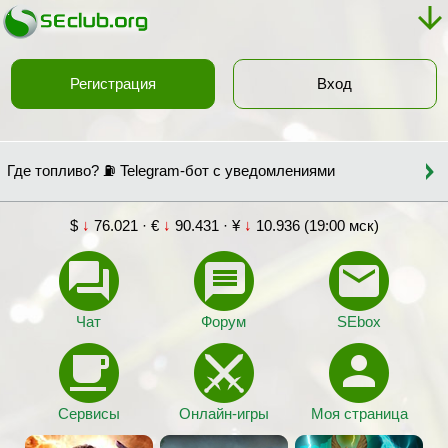
Регистрация
Вход
Где топливо? ⛽ Telegram-бот с уведомлениями
$
↓
76.021 · €
↓
90.431 · ¥
↓
10.936 (19:00 мск)
Чат
Форум
SEbox
Сервисы
Онлайн-игры
Моя страница