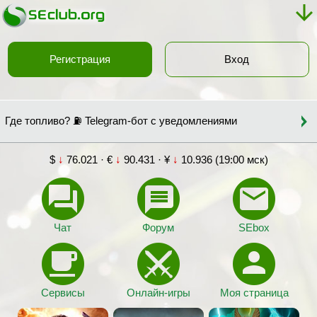
Регистрация
Вход
Где топливо? ⛽ Telegram-бот с уведомлениями
$
↓
76.021 · €
↓
90.431 · ¥
↓
10.936 (19:00 мск)
Чат
Форум
SEbox
Сервисы
Онлайн-игры
Моя страница