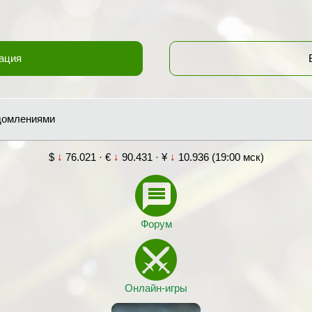
ация
едомлениями
$
↓
76.021 · €
↓
90.431 · ¥
↓
10.936 (19:00 мск)
Форум
Онлайн-игры