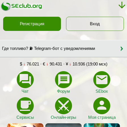
Регистрация
Вход
Где топливо? ⛽ Telegram-бот с уведомлениями
$
↓
76.021 · €
↓
90.431 · ¥
↓
10.936 (19:00 мск)
Чат
Форум
SEbox
Сервисы
Онлайн-игры
Моя страница