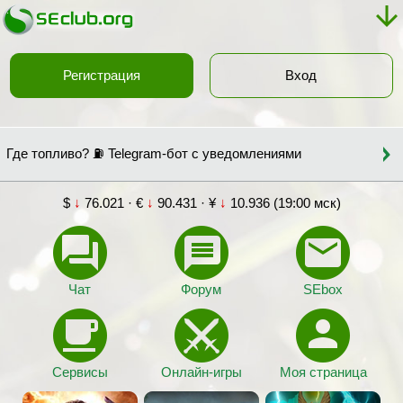
Регистрация
Вход
Где топливо? ⛽ Telegram-бот с уведомлениями
$
↓
76.021 · €
↓
90.431 · ¥
↓
10.936 (19:00 мск)
Чат
Форум
SEbox
Сервисы
Онлайн-игры
Моя страница