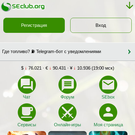
Регистрация
Вход
Где топливо? ⛽ Telegram-бот с уведомлениями
$
↓
76.021 · €
↓
90.431 · ¥
↓
10.936 (19:00 мск)
Чат
Форум
SEbox
Сервисы
Онлайн-игры
Моя страница