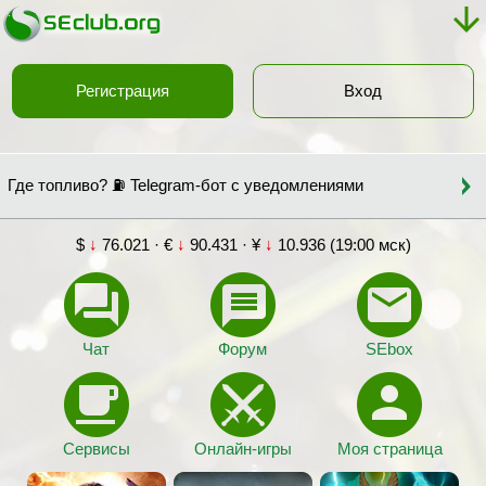
Регистрация
Вход
Где топливо? ⛽ Telegram-бот с уведомлениями
$
↓
76.021 · €
↓
90.431 · ¥
↓
10.936 (19:00 мск)
Чат
Форум
SEbox
Сервисы
Онлайн-игры
Моя страница