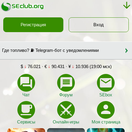
Регистрация
Вход
Где топливо? ⛽ Telegram-бот с уведомлениями
$
↓
76.021 · €
↓
90.431 · ¥
↓
10.936 (19:00 мск)
Чат
Форум
SEbox
Сервисы
Онлайн-игры
Моя страница