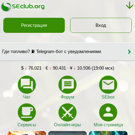
Регистрация
Вход
Где топливо? ⛽ Telegram-бот с уведомлениями
$
↓
76.021 · €
↓
90.431 · ¥
↓
10.936 (19:00 мск)
Чат
Форум
SEbox
Сервисы
Онлайн-игры
Моя страница