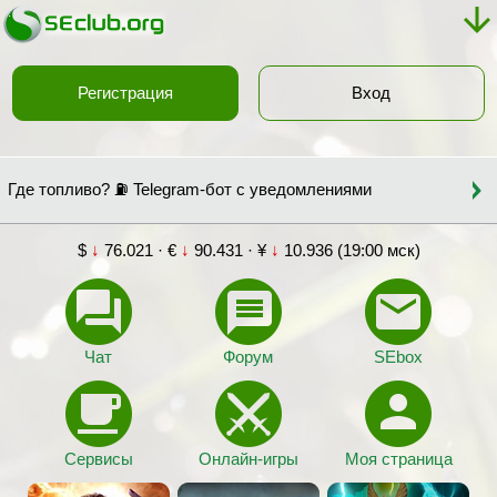
Регистрация
Вход
Где топливо? ⛽ Telegram-бот с уведомлениями
$
↓
76.021 · €
↓
90.431 · ¥
↓
10.936 (19:00 мск)
Чат
Форум
SEbox
Сервисы
Онлайн-игры
Моя страница