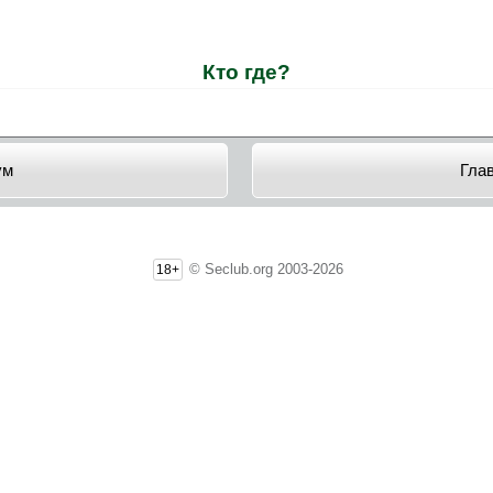
Кто где?
ум
Гла
© Seclub.org 2003-2026
18+