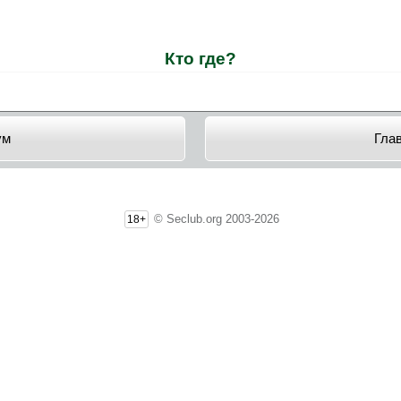
Кто где?
ум
Гла
© Seclub.org 2003-2026
18+