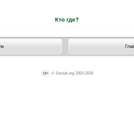
Кто где?
ум
Гла
© Seclub.org 2003-2026
18+