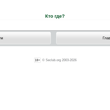
Кто где?
ум
Гла
© Seclub.org 2003-2026
18+