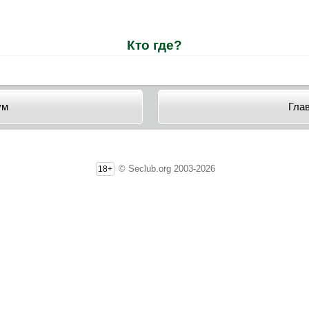
Кто где?
ум
Гла
© Seclub.org 2003-2026
18+