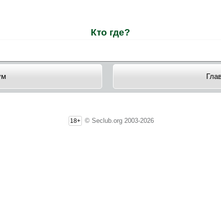
Кто где?
ум
Гла
© Seclub.org 2003-2026
18+