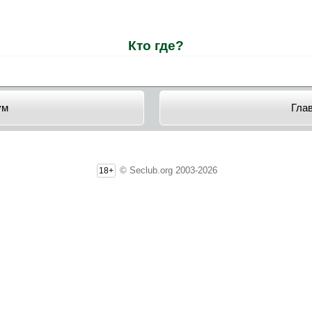
Кто где?
ум
Гла
© Seclub.org 2003-2026
18+