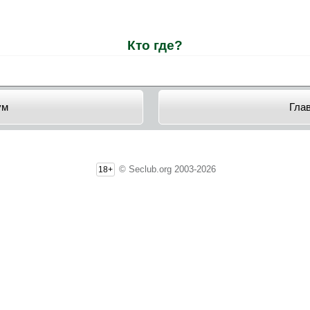
Кто где?
ум
Гла
© Seclub.org 2003-2026
18+