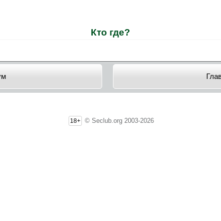
Кто где?
ум
Гла
© Seclub.org 2003-2026
18+