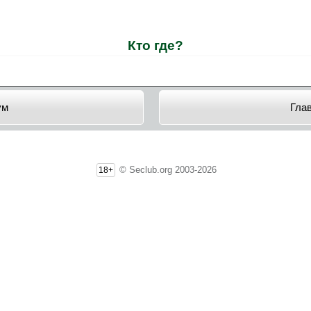
Кто где?
ум
Гла
© Seclub.org 2003-2026
18+