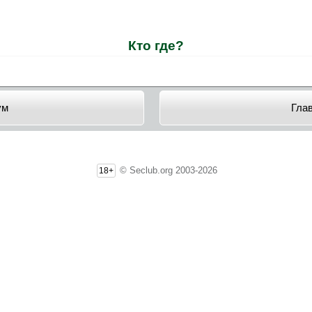
Кто где?
ум
Гла
© Seclub.org 2003-2026
18+