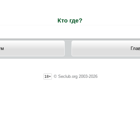
Кто где?
ум
Гла
© Seclub.org 2003-2026
18+