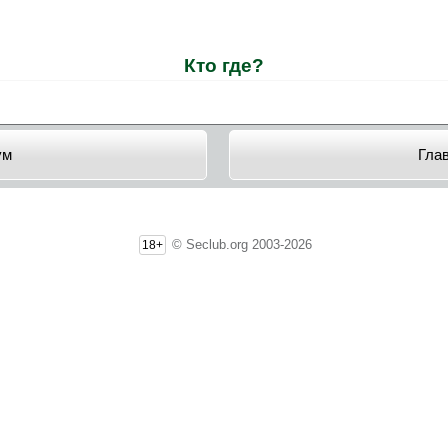
Кто где?
ум
Гла
© Seclub.org 2003-2026
18+