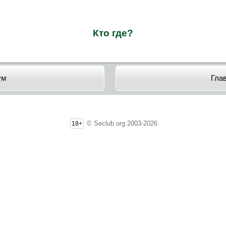
Кто где?
ум
Гла
© Seclub.org 2003-2026
18+