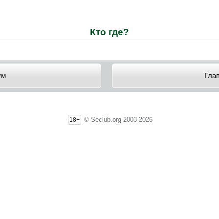
Кто где?
ум
Гла
© Seclub.org 2003-2026
18+