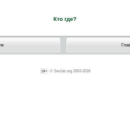
Кто где?
ум
Гла
© Seclub.org 2003-2026
18+