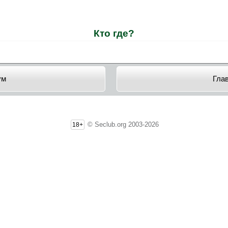
Кто где?
ум
Гла
© Seclub.org 2003-2026
18+