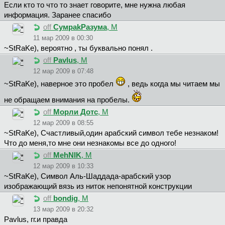
Если кто то что то знает говорите, мне нужна любая
информация. Заранее спасибо
off
CyмpakPaзyмa
, М
11 мар 2009 в 00:30
~StRaKe), вероятно , ты буквально понял .
off
Pavlus
, М
12 мар 2009 в 07:48
~StRaKe), наверное это пробел
, ведь когда мы читаем мы
не обращаем внимания на пробелы.
off
Морли Дотс
, М
12 мар 2009 в 08:55
~StRaKe), Счастливый,один арабский символ тебе незнаком!
Что до меня,то мне они незнакомы все до одного!
off
MehNIK
, М
12 мар 2009 в 10:33
~StRaKe), Символ Аль-Шаддада-арабский узор
изображающий вязь из ниток непонятной конструкции
off
bondig
, М
13 мар 2009 в 20:32
Pavlus, гг.и правда