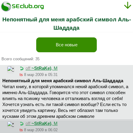
Непонятный для меня арабский символ Аль-
Шаддада
Все новые
Всего сообщений: 35
off
~StRaKe)
, М
ts
8 мар 2009 в 05:31
Непонятный для меня арабский символ Аль-Шаддада
Читал книгу, в которой упоминался некий арабский символ, а
именно Аль-Шаддада. Говорится что этот символ способен
влиять на психику человека и отталкивать взгляд от себя!
Хочется узнать есть ли такой символ вообще? Если есть то
хочется увидеть картинку. Весь нет облазил там только
кусками об этом древнем арабском символе
off
~StRaKe)
, М
ts
8 мар 2009 в 06:02