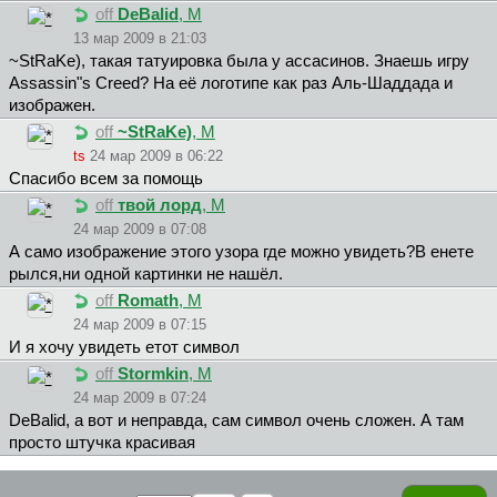
off
DeBalid
, М
13 мар 2009 в 21:03
~StRaKe), такая татуировка была у ассасинов. Знаешь игру
Assassin"s Creed? На её логотипе как раз Аль-Шаддада и
изображен.
off
~StRaKe)
, М
ts
24 мар 2009 в 06:22
Спасибо всем за помощь
off
твoй лopд
, М
24 мар 2009 в 07:08
А само изображение этого узора где можно увидеть?В енете
рылся,ни одной картинки не нашёл.
off
Romath
, М
24 мар 2009 в 07:15
И я хочу увидеть етот символ
off
Stormkin
, М
24 мар 2009 в 07:24
DeBalid, а вот и неправда, сам символ очень сложен. А там
просто штучка красивая