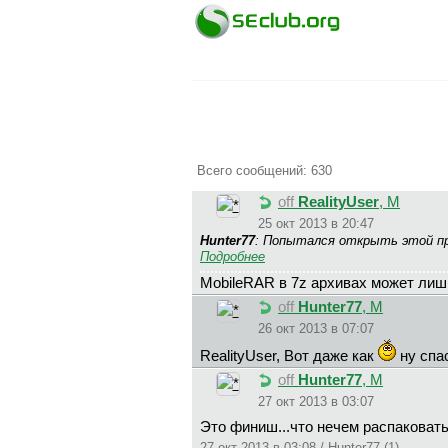
Всего сообщений: 630
off
RealityUser
, М
25 окт 2013 в 20:47
Hunter77
: Попытался открыть этой про
Подробнее
MobileRAR в 7z архивах может лишь
off
Hunter77
, М
26 окт 2013 в 07:07
RealityUser, Вот даже как
ну спа
off
Hunter77
, М
27 окт 2013 в 03:07
Это финиш...что нечем распаковат
27 окт 2013 в 03:08 / Hunter77 (1)