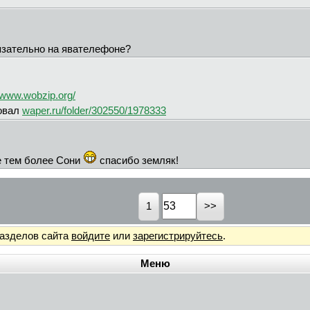
язательно на явателефоне?
www.wobzip.org/
ковал
waper.ru/folder/302550/1978333
е тем более Сони
спасибо земляк!
1
разделов сайта
войдите
или
зарегистрируйтесь
.
Меню