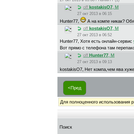
off
kostakisO7
, М
27 окт 2013 в 06:15
Hunter77,
А на компе никак? Об
off
kostakisO7
, М
27 окт 2013 в 06:52
Hunter77, Хотя есть онлайн-сервис
Вот прямо с телефона там перепа
off
Hunter77
, М
27 окт 2013 в 09:13
kostakisO7, Нет компа,чем ява хуж
<Пред
Для полноценного использования 
Поиск