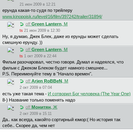
21 июн 2009 в 12:21
ерунда какая-то судя по трейлеру
www.kinopoisk.ru/level/16/film/397242/trailer/31894/
off
Green Lantern
, М
ts
21 июн 2009 в 12:30
Ну, я думаю, Джек Блек, даже из ерунды может сделать
смешную ерунду. ))
off
Green Lantern
, М
ts
1 окт 2009 в 22:44
Фильм разочаровал, честно говоря. Думал и надеялся, что
фильм с Джеком Блеком будет намного смешнее...
P.S. Переименуйте тему в "Начало времен".
off
Arjen RoBBeN
, М
2 окт 2009 в 07:04
есть уже такая тема -
И сотворил Бог человека (The Year One)
8-) Название только поменять надо
off
Монитян
, Ж
2 окт 2009 в 15:11
Да.. как всегда, какойто сортирный юмор:( Но история так
себе.. Скорее да, чем нет