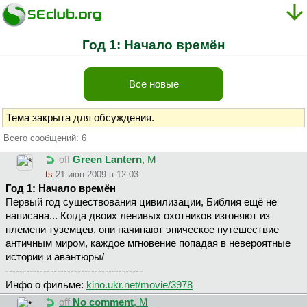
Год 1: Начало времён
Все новые
Тема закрыта для обсуждения.
Всего сообщений: 6
off
Green Lantern
, М
ts
21 июн 2009 в 12:03
Год 1: Начало времён
Первый год существования цивилизации, Библия ещё не
написана... Когда двоих ленивых охотников изгоняют из
племени туземцев, они начинают эпическое путешествие
античным миром, каждое мгновение попадая в невероятные
истории и авантюры/
----------------------------------------
Инфо о фильме:
kino.ukr.net/movie/3978
off
No comment
, М