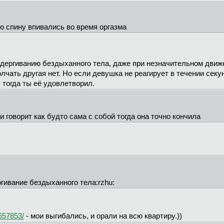
ю спину впивались во время оргазма
дергиванию бездыханного тела, даже при незначительном движе
лчать другая нет. Но если девушка не реагирует в течении секун
 тогда ты её удовлетворил.
и говорит как будто сама с собой тогда она точно кончила
гивание бездыханного тела:rzhu:
657853/
- мои выгибались, и орали на всю квартиру.))