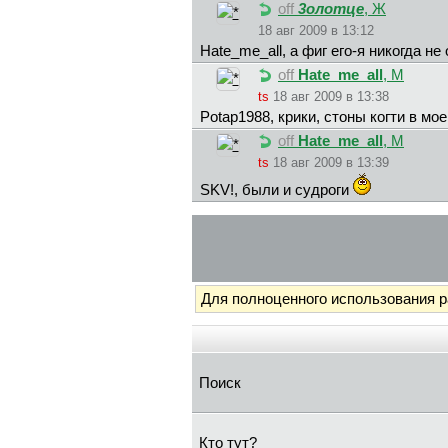
off
3oлoтцe
, Ж
18 авг 2009 в 13:12
Hate_me_all, а фиг его-я никогда не
off
Hate_me_all
, М
ts
18 авг 2009 в 13:38
Potap1988, крики, стоны когти в мое
off
Hate_me_all
, М
ts
18 авг 2009 в 13:39
SKV!, были и судроги
Для полноценного использования 
Поиск
Кто тут?