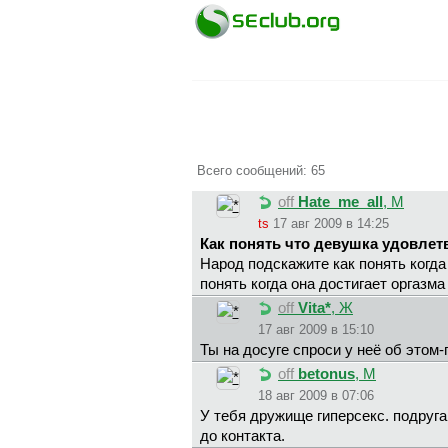
Всего сообщений: 65
off
Hate_me_all
, М
ts
17 авг 2009 в 14:25
Как понять что девушка удовлет
Народ подскажите как понять когда 
понять когда она достигает оргазма
off
Vita*
, Ж
17 авг 2009 в 15:10
Ты на досуге спроси у неё об этом-
off
betonus
, М
18 авг 2009 в 07:06
У тебя дружище гиперсекс. подруга
до контакта.