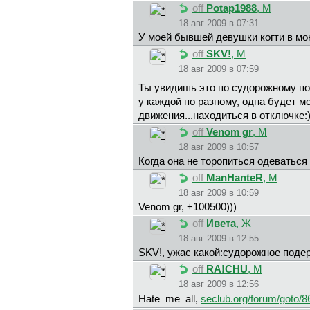
off
Potap1988
, М
18 авг 2009 в 07:31
У моей бывшей девушки когти в мо
off
SKV!
, М
18 авг 2009 в 07:59
Ты увидишь это по судорожному по
у каждой по разному, одна будет мо
движения...находиться в отключке:)
off
Venom gr
, М
18 авг 2009 в 10:57
Когда она не торопиться одеваться 
off
ManHanteR
, М
18 авг 2009 в 10:59
Venom gr, +100500)))
off
Ивета
, Ж
18 авг 2009 в 12:55
SKV!, ужас какой:судорожное подер
off
RA!CHU
, М
18 авг 2009 в 12:56
Hate_me_all,
seclub.org/forum/goto/8