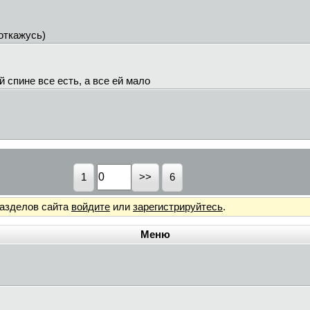
 откажусь)
й спине все есть, а все ей мало
1
6
разделов сайта
войдите
или
зарегистрируйтесь
.
Меню