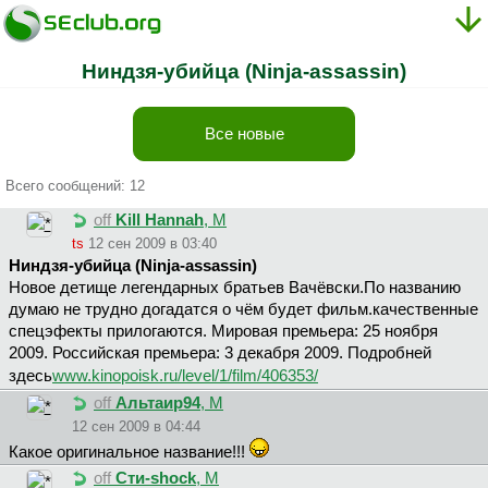
Ниндзя-убийца (Ninja-assassin)
Все новые
Всего сообщений: 12
off
Kill Hannah
, М
ts
12 сен 2009 в 03:40
Ниндзя-убийца (Ninja-assassin)
Новое детище легендарных братьев Вачёвски.По названию
думаю не трудно догадатся о чём будет фильм.качественные
спецэфекты прилогаются. Мировая премьера: 25 ноября
2009. Российская премьера: 3 декабря 2009. Подробней
здесь
www.kinopoisk.ru/level/1/film/406353/
off
Aльтaиp94
, М
12 сен 2009 в 04:44
Какое оригинальное название!!!
off
Cти-shock
, М