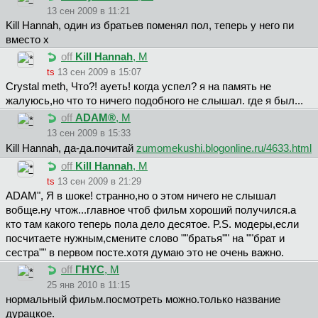
13 сен 2009 в 11:21
Kill Hannah, один из братьев поменял пол, теперь у него пи
вместо х
off
Kill Hannah
, М
ts
13 сен 2009 в 15:07
Crystal meth, Что?! ауеть! когда успел? я на память не
жалуюсь,но что то ничего подобного не слышал. где я был...
off
ADAM®
, М
13 сен 2009 в 15:33
Kill Hannah, да-да.почитай
zumomekushi.blogonline.ru/4633.html
off
Kill Hannah
, М
ts
13 сен 2009 в 21:29
ADAM", Я в шоке! странно,но о этом ничего не слышал
вобще.ну чтож...главное чтоб фильм хороший получился.а
кто там какого теперь пола дело десятое. P.S. модеры,если
посчитаете нужным,смените слово ""братья"" на ""брат и
сестра"" в первом посте.хотя думаю это не очень важно.
off
ГHYC
, М
25 янв 2010 в 11:15
нормальный фильм.посмотреть можно.только название
дурацкое.