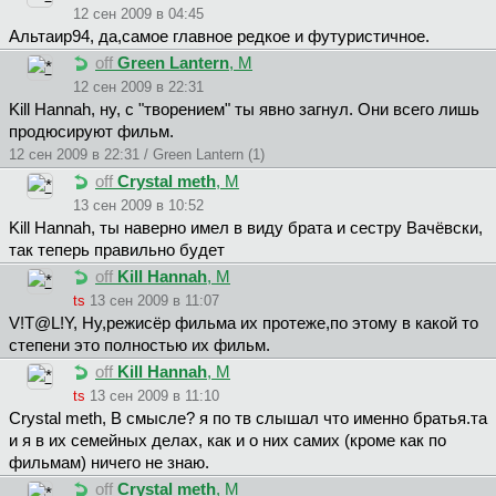
12 сен 2009 в 04:45
Aльтaиp94, да,самое главное редкое и футуристичное.
off
Green Lantern
, М
12 сен 2009 в 22:31
Kill Hannah, ну, с "творением" ты явно загнул. Они всего лишь
продюсируют фильм.
12 сен 2009 в 22:31 / Green Lantern (1)
off
Crystal meth
, М
13 сен 2009 в 10:52
Kill Hannah, ты наверно имел в виду брата и сестру Вачёвски,
так теперь правильно будет
off
Kill Hannah
, М
ts
13 сен 2009 в 11:07
V!T@L!Y, Ну,режисёр фильма их протеже,по этому в какой то
степени это полностью их фильм.
off
Kill Hannah
, М
ts
13 сен 2009 в 11:10
Crystal meth, В смысле? я по тв слышал что именно братья.та
и я в их семейных делах, как и о них самих (кроме как по
фильмам) ничего не знаю.
off
Crystal meth
, М