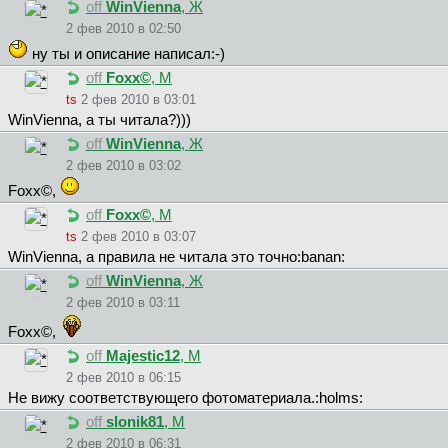
off
WinVienna
, Ж
2 фев 2010 в 02:50
ну ты и описание написал:-)
off
Foxx©
, М
ts
2 фев 2010 в 03:01
WinVienna, а ты читала?)))
off
WinVienna
, Ж
2 фев 2010 в 03:02
Foxx©,
off
Foxx©
, М
ts
2 фев 2010 в 03:07
WinVienna, а правила не читала это точно:banan:
off
WinVienna
, Ж
2 фев 2010 в 03:11
Foxx©,
off
Majestic12
, М
2 фев 2010 в 06:15
Не вижу соответствующего фотоматериала.:holms:
off
slonik81
, М
2 фев 2010 в 06:31