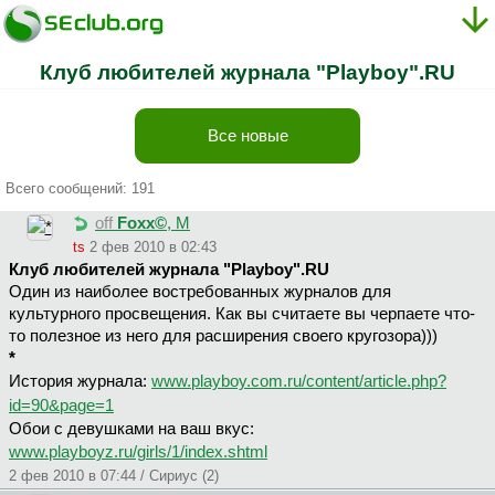
Клуб любителей журнала "Playboy".RU
Все новые
Всего сообщений: 191
off
Foxx©
, М
ts
2 фев 2010 в 02:43
Клуб любителей журнала "Playboy".RU
Один из наиболее востребованных журналов для
культурного просвещения. Как вы считаете вы черпаете что-
то полезное из него для расширения своего кругозора)))
*
История журнала:
www.playboy.com.ru/content/article.php?
id=90&page=1
Обои с девушками на ваш вкус:
www.playboyz.ru/girls/1/index.shtml
2 фев 2010 в 07:44 / Сириус (2)