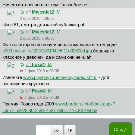
Ничего интересного а этом Плюньбое нет.
off
Majestic12
, М
2 фев 2010 в 06:35
slonik81, смотря для какой публики.:puh:
off
Majestic12
, М
2 фев 2010 в 06:36
Фото оп второго по популярности журнала в этом роде
s003.radikal.ru/i203/1001/f4/e6f11d82608d.jpg
бельишко
классное у девочек, да и сами они не ч.:ah:
off
Foxx©
, М
ts
2 фев 2010 в 06:38
Извольте
www.playboyz.ru/playboy/index.shtml
- для
расширения кругозора.
off
Foxx©
, М
ts
2 фев 2010 в 06:39
Премия: Товар года 2009
www.burda.ru/InfoBlock.aspx?
infoid=b3928f90-2583-4e81-86bc-27ec83705053
След>
16