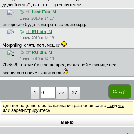
дяди Толика" , все это - предпочтение.
off
Last Ces
, М
1 июн 2010 в 14:17
интересно будет сматреть за бойней:gg:
off
RU.bin
, М
1 июн 2010 в 14:18
Morphling, опять пельмешки
off
RU.bin
, М
1 июн 2010 в 14:19
Zheka8, в теме баттла на предпоследней странице все
расписано насчет капитанов
След>
1
27
Для полноценного использования разделов сайта
войдите
или
зарегистрируйтесь
.
Меню