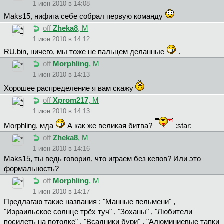
1 июн 2010 в 14:08
Maks15, нифига себе собрал первую команду
off
Zheka8
, М
1 июн 2010 в 14:12
RU.bin, ничего, мы тоже не пальцем деланные
.
off
Morphling
, М
1 июн 2010 в 14:13
Хорошее распределение я вам скажу
off
Xprom217
, М
1 июн 2010 в 14:13
Morphling, мда
А как же великая битва?
:star:
off
Zheka8
, М
1 июн 2010 в 14:16
Maks15, ты ведь говорил, что играем без кепов? Или это
формальность?
off
Morphling
, М
1 июн 2010 в 14:17
Предлагаю такие названия : "Манные пельмени" ,
"Израильское солнце трёх туч" , "Зоханы" , "Любители
посидеть на потолке" , "Всадники бури" , "Алюминиевые тапки