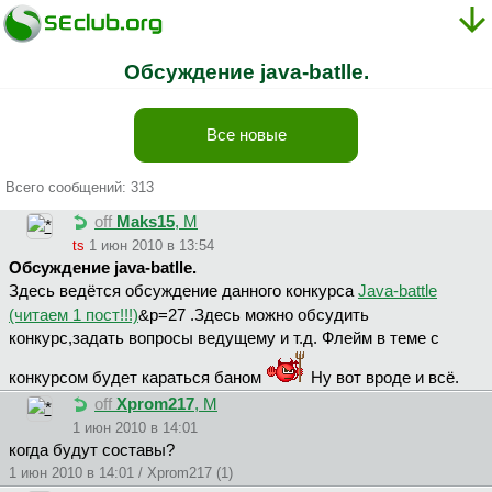
Обсуждениe java-batlle.
Все новые
Всего сообщений: 313
off
Maks15
, М
ts
1 июн 2010 в 13:54
Обсуждениe java-batlle.
Здесь ведётся обсуждение данного конкурса
Java-battle
(читаем 1 пост!!!)
&p=27 .Здесь можно обсудить
конкурс,задать вопросы ведущему и т.д. Флейм в теме с
конкурсом будет караться баном
Ну вот вроде и всё.
off
Xprom217
, М
1 июн 2010 в 14:01
когда будут составы?
1 июн 2010 в 14:01 / Xprom217 (1)