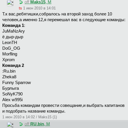
off
Maks15
, М
ts
1 июн 2010 в 14:01
Т.к вас,ребятишки,собралось на второй заход более 10
человек,а именно 12,я перемешал вас в следующие команды:
Команда 1
:
JuMaNzAry
ё дыр-дыр
LeonTH
DoG_OG
Morfling
Xprom
Команда 2
:Ru.bin
Zheka8
Funny Sparrow
Бурлыга
SoNyK790
Alex w995i
Просьба командам провести совещание,и выбрать капитанов
и подобрать название команды.
1 июн 2010 в 14:02 / Maks15 (1)
off
RU.bin
, М