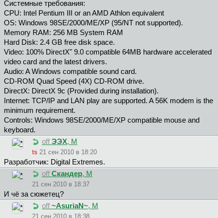
Системные требования:
CPU: Intel Pentium III or an AMD Athlon equivalent
OS: Windows 98SE/2000/ME/XP (95/NT not supported).
Memory RAM: 256 MB System RAM
Hard Disk: 2.4 GB free disk space.
Video: 100% DirectX" 9.0 compatible 64MB hardware accelerated
video card and the latest drivers.
Audio: A Windows compatible sound card.
CD-ROM Quad Speed (4X) CD-ROM drive.
DirectX: DirectX 9c (Provided during installation).
Internet: TCP/IP and LAN play are supported. A 56K modem is the
minimum requirement.
Controls: Windows 98SE/2000/ME/XP compatible mouse and
keyboard.
off
ЭЭХ
, М
ts
21 сен 2010 в 18:20
Разработчик: Digital Extremes.
off
Скандер
, М
21 сен 2010 в 18:37
И чё за сюжетец?
off
~AsuriaN~
, М
21 сен 2010 в 18:38