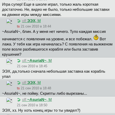
Игра супер! Еще в школе играл, только жаль короткая
достаточно. Не, видео не было, только небольшие заставки
на движке игры между миссиями.
off
ЭЭХ
, М
ts
21 сен 2010 в 18:44
~AsuriaN~, блин. А у меня нет ничего. Тупо каждая миссия
начинается с появления на уровне, и все побежал.
Вот
лажа. У тебя как игра начиналась? С появления на выжженом
поле возле разбившегося корабля или была заставив
крушения?
off
~AsuriaN~
, М
21 сен 2010 в 18:45
ЭЭX, дa,только снaчaлa нeбольшaя зaстaвкa кaк корaбль
упaл
off
ЭЭХ
, М
ts
21 сен 2010 в 18:48
~AsuriaN~, не пойму. Скрипты либо вырезаны...
off
~AsuriaN~
, М
21 сен 2010 в 18:50
ЭЭX, хз. Ну хоть конец игры то ты увидел?)