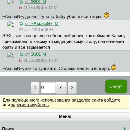
off
ЭЭХ
, М
ts
21 сен 2010 в 18:51
~AsuriaN~, да нет. Тупо ту бабу убил и все титры.
off
~AsuriaN~
, М
21 сен 2010 в 18:56
ЭЭX, там в конце еще небольшой ролик, как поймали Карину,
привязывают к какому то медицинскому столу, она начинает
орать и все взрывается
off
ЭЭХ
, М
ts
21 сен 2010 в 19:04
~AsuriaN~, как то туповато. Столько маяты и все зря.
След>
1
2
Для полноценного использования разделов сайта
войдите
или
зарегистрируйтесь
.
Меню
Поиск