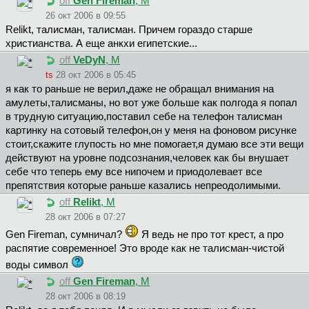
off
Gen Fireman
, М
26 окт 2006 в 09:55
Relikt, талисман, талисман. Причем гораздо старше
христианства. А еще анкхи египетские...
off
VeDyN
, М
ts
28 окт 2006 в 05:45
я как то раньше не верил,даже не обращал внимания на
амулеты,талисманы, но вот уже больше как полгода я попал
в трудную ситуацию,поставил себе на телефон талисман
картинку на сотовый телефон,он у меня на фоновом рисунке
стоит,скажите глупость но мне помогает,я думаю все эти вещи
действуют на уровне подсознания,человек как бы внушает
себе что теперь ему все нипочем и приодолевает все
препятствия которые раньше казались непреодолимыми.
off
Relikt
, М
28 окт 2006 в 07:27
Gen Fireman, сумничал?
Я ведь не про тот крест, а про
распятие современное! Это вроде как не талисман-чистой
воды символ
off
Gen Fireman
, М
28 окт 2006 в 08:19