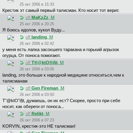
25 окт 2006 в 15:33
Крестик эт самый первый талисман. Кто носит тот верит.
off
MaKzZz
, М
25 окт 2006 в 20:25
Я боюсь идолов, кукол Вуду...
off
landing
, М
26 окт 2006 в 02:42
у меня есть лапка засохшего таракана и горький агрызок
огурца. От поноса помогают.
off
T®@ktO®i§t
, М
26 окт 2006 в 03:05
landing, это больше к народной медицине относиться,чем к
талисманам
off
Gen Fireman
, М
26 окт 2006 в 03:50
T"@ktO"i§t, думаешь, он их ест? Скорее, просто при себе
носит, как обереги от поноса...
off
Relikt
, М
26 окт 2006 в 07:23
KORV!N, крестик-это НЕ талисман!