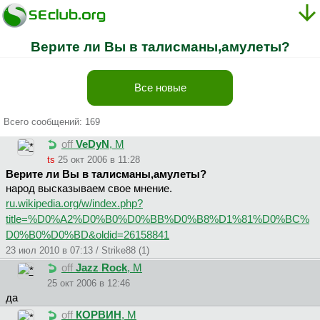
Верите ли Вы в талисманы,амулеты?
Все новые
Всего сообщений: 169
off
VeDyN
, М
ts
25 окт 2006 в 11:28
Верите ли Вы в талисманы,амулеты?
народ высказываем свое мнение.
ru.wikipedia.org/w/index.php?
title=%D0%A2%D0%B0%D0%BB%D0%B8%D1%81%D0%BC%
D0%B0%D0%BD&oldid=26158841
23 июл 2010 в 07:13 / Strike88 (1)
off
Jazz Rock
, М
25 окт 2006 в 12:46
да
off
КОРВИН
, М