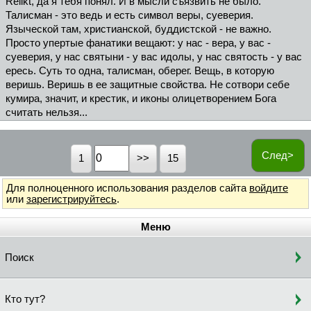
Relikt, да я тебя понял. И в мысли съязвить не было.
Талисман - это ведь и есть символ веры, суеверия.
Языческой там, христианской, буддистской - не важно.
Просто упертые фанатики вещают: у нас - вера, у вас -
суеверия, у нас святыни - у вас идолы, у нас святость - у вас
ересь. Суть то одна, талисман, оберег. Вещь, в которую
веришь. Веришь в ее защитные свойства. Не сотвори себе
кумира, значит, и крестик, и иконы олицетворением Бога
считать нельзя...
След>
1
15
Для полноценного использования разделов сайта
войдите
или
зарегистрируйтесь
.
Меню
Поиск
Кто тут?