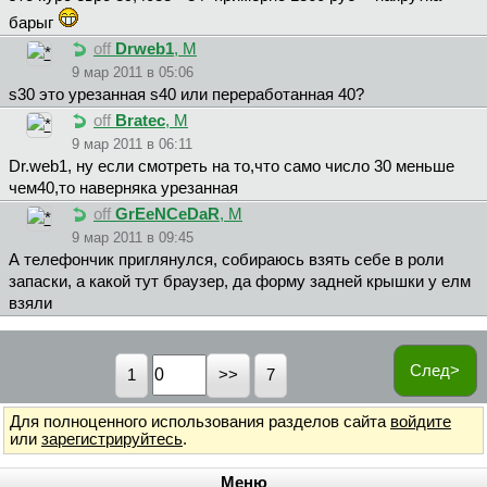
барыг
off
Drweb1
, М
9 мар 2011 в 05:06
s30 это урезанная s40 или переработанная 40?
off
Bratec
, М
9 мар 2011 в 06:11
Dr.web1, ну если смотреть на то,что само число 30 меньше
чем40,то наверняка урезанная
off
GrEeNCeDaR
, М
9 мар 2011 в 09:45
А телефончик приглянулся, собираюсь взять себе в роли
запаски, а какой тут браузер, да форму задней крышки у елм
взяли
След>
1
7
Для полноценного использования разделов сайта
войдите
или
зарегистрируйтесь
.
Меню