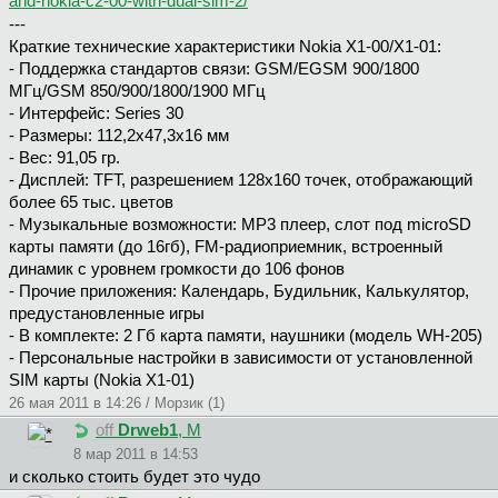
and-nokia-c2-00-with-dual-sim-2/
---
Краткие технические характеристики Nokia X1-00/X1-01:
- Поддержка стандартов связи: GSM/EGSM 900/1800
МГц/GSM 850/900/1800/1900 МГц
- Интерфейс: Series 30
- Размеры: 112,2х47,3х16 мм
- Вес: 91,05 гр.
- Дисплей: TFT, разрешением 128х160 точек, отображающий
более 65 тыс. цветов
- Музыкальные возможности: MP3 плеер, слот под microSD
карты памяти (до 16гб), FM-радиоприемник, встроенный
динамик с уровнем громкости до 106 фонов
- Прочие приложения: Календарь, Будильник, Калькулятор,
предустановленные игры
- В комплекте: 2 Гб карта памяти, наушники (модель WH-205)
- Персональные настройки в зависимости от установленной
SIM карты (Nokia X1-01)
26 мая 2011 в 14:26 / Морзик (1)
off
Drweb1
, М
8 мар 2011 в 14:53
и сколько стоить будет это чудо