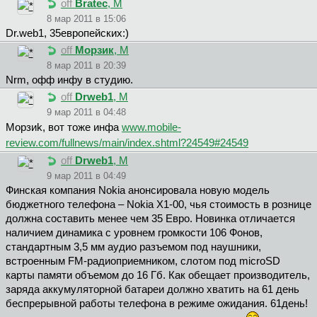
off
Bratec
, М
8 мар 2011 в 15:06
Dr.web1, 35европейских:)
off
Морзик
, М
8 мар 2011 в 20:39
Nrm, офф инфу в студию.
off
Drweb1
, М
9 мар 2011 в 04:48
Mopзиk, вот тоже инфа
www.mobile-
review.com/fullnews/main/index.shtml?24549#24549
off
Drweb1
, М
9 мар 2011 в 04:49
Финская компания Nokia анонсировала новую модель
бюджетного телефона – Nokia X1-00, чья стоимость в рознице
должна составить менее чем 35 Евро. Новинка отличается
наличием динамика с уровнем громкости 106 Фонов,
стандартным 3,5 мм аудио разъемом под наушники,
встроенным FM-радиоприемником, слотом под microSD
карты памяти объемом до 16 Гб. Как обещает производитель,
заряда аккумуляторной батареи должно хватить на 61 день
беспрерывной работы телефона в режиме ожидания. 61день!