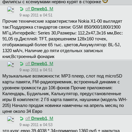
филипсы с ксениумами нервно курят в сторонке
off
Drweb1
, М
9 мар 2011 в 04:51
Прочие технические характеристики Nokia X1-00 выглядят
так:Поддержка стандартов связи: GSM 850/900/1800/1900
МГц,Интерфейс: Series 30,Размеры: 112,2х47,3х16 мм,Вес:
91,05 гр,Дисплей: TFT, разрешением 128х160 точек,
отображающий более 65 тыс. цветов,Аккумулятор: BL-5J,
1320 мА/ч, Наличие до пяти отдельных записных
книг,Встроенный фонарик
off
Drweb1
, М
9 мар 2011 в 04:51
Музыкальные возможности: MP3 плеер, слот под microSD
карты памяти, FM-радиоприемник, встроенный динамик с
уровнем громкости до 106 фонов Прочие приложения:
Календарь, Будильник, Калькулятор, предустановленные
игры В комплекте: 2 Гб карта памяти, наушники (модель WH-
205) Начало продаж новинки намечены на апрель месяц по
цене около 34 Евро
off
Drweb1
, М
9 мар 2011 в 04:53
это курс евро 39,4038 * 34=примерно 1360 руб + накрутка