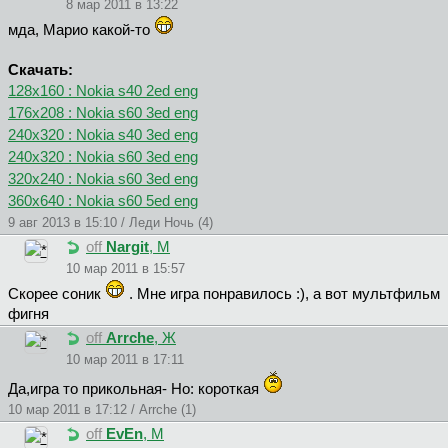
8 мар 2011 в 13:22
мда, Марио какой-то
Скачать:
128x160 : Nokia s40 2ed eng
176x208 : Nokia s60 3ed eng
240x320 : Nokia s40 3ed eng
240x320 : Nokia s60 3ed eng
320x240 : Nokia s60 3ed eng
360x640 : Nokia s60 5ed eng
9 авг 2013 в 15:10 / Леди Ночь (4)
off
Nargit
, М
10 мар 2011 в 15:57
Скорее соник
. Мне игра понравилось :), а вот мультфильм
фигня
off
Arrche
, Ж
10 мар 2011 в 17:11
Да,игра то прикольная- Но: короткая
10 мар 2011 в 17:12 / Arrche (1)
off
EvEn
, М