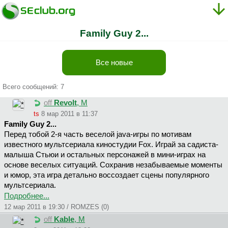
Family Guy 2...
Все новые
Всего сообщений: 7
off
Revolt
, М
ts
8 мар 2011 в 11:37
Family Guy 2...
Перед тобой 2-я часть веселой java-игры по мотивам
известного мультсериала киностудии Fox. Играй за садиста-
малыша Стьюи и остальных персонажей в мини-играх на
основе веселых ситуаций. Сохранив незабываемые моменты
и юмор, эта игра детально воссоздает сцены популярного
мультсериала.
Подробнее...
12 мар 2011 в 19:30 / ROMZES (0)
off
Kable
, М